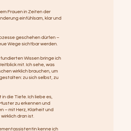
lem Frauen in Zeiten der
nderung einfühlsam, klar und
Prozesse geschehen dürfen –
neue Wege sichtbar werden.
fundierten Wissen bringe ich
eitblick mit. Ich sehe, was
schen wirklich brauchen, um
stalten: zu sich selbst, zu
 die Tiefe. Ich liebe es,
 Muster zu erkennen und
 – mit Herz, Klarheit und
irklich dran ist.
ementassistentin kenne ich