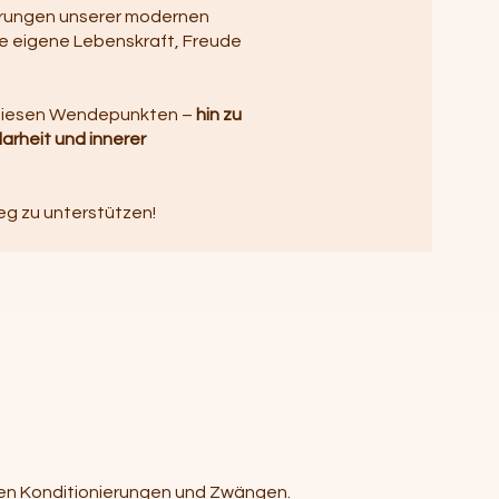
erungen unserer modernen
die eigene Lebenskraft, Freude
 diesen Wendepunkten –
hin zu
larheit und innerer
eg zu unterstützen!
ichen Konditionierungen und Zwängen.