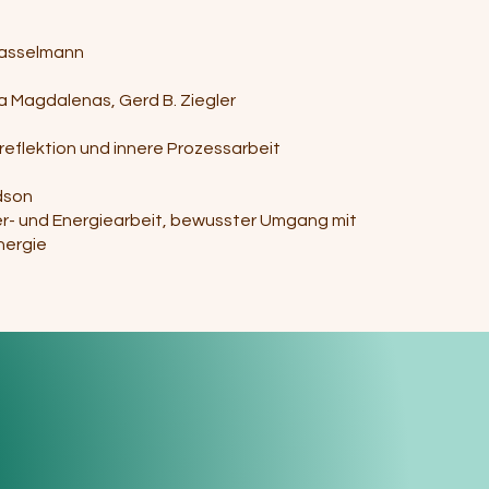
Hasselmann
a Magdalenas, Gerd B. Ziegler
treflektion und innere Prozessarbeit
dson
er- und Energiearbeit, bewusster Umgang mit
nergie