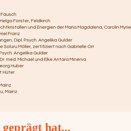
 Fausch
Helga Forster, Feldkirch
ichtkristallen und Energien der Maria Magdalena, Carolin Myrie
riel Franz
ngen, Dipl. Psych. Angelika Gulder
oluru Möller, zertifiziert nach Gabrielle Orr
 Psych. Angelika Gulder
 Dr. med. Michael und Elke Antara Minerva
Georg Huber
t Hüter
Mainz
u, Mainz
geprägt hat...