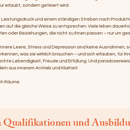
 nur erlaubt, sondern gefeiert wird.
 Leistungsdruck und einem ständigen Streben nach Produktivi
 auf die gleiche Weise zu entsprechen. Viele leben dauerhaft
rufen oder Beziehungen, die nicht zu ihnen passen – nur um ge
innere Leere, Stress und Depression sind keine Ausnahmen, so
kennen, was sie wirklich brauchen – und sich erlauben, für ih
t echte Lebendigkeit, Freude und Erfüllung. Und paradoxerwe
dern aus innerem Antrieb und Klarheit.
ich Räume.
n Qualifikationen und Ausbild