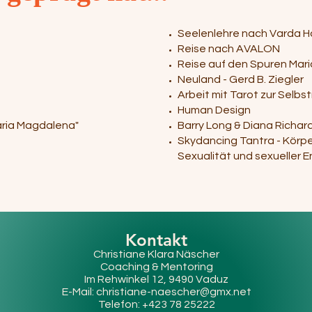
Seelenlehre nach Varda 
Reise nach AVALON
Reise auf den Spuren Mari
Neuland - Gerd B. Ziegler
Arbeit mit Tarot zur Selbs
Human Design
aria Magdalena"
Barry Long & Diana Richar
Skydancing Tantra - Körp
Sexualität und sexueller E
Kontakt
Christiane Klara Näscher
Coaching & Mentorin
g
Im Rehwinkel 12, 9490 Vaduz
E-Mail:
christiane-naescher@gmx.net
Telefon: +423 78 25222