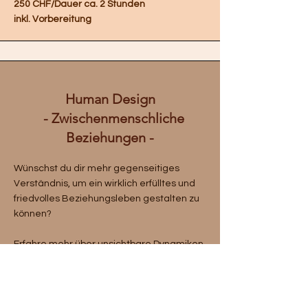
250 CHF/Dauer ca. 2 Stunden
inkl. Vorbereitung
Human Design
- Zwischenmenschliche
Beziehungen -
Wünschst du dir mehr gegenseitiges
Verständnis, um ein wirklich erfülltes und
friedvolles Beziehungsleben gestalten zu
können?
Erfahre mehr über unsichtbare Dynamiken,
und deren Einfluss auf
zwischenmenschliche Beziehungen.
Du lernst wie du deine Einzigkartigkeit, die